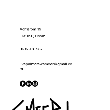
Achterom 19
1621KP, Hoorn
06 83181587
livepaintcrewsmeer@gmail.co
m