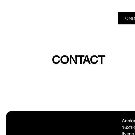
OND
CONTACT
Achte
1621K
livep