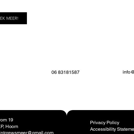
EK MEER!
info
06 83181587
rom 19
Privacy Policy
P, Hoorn
Accessibility Stateme
aintcrewsmeer@gmail.com