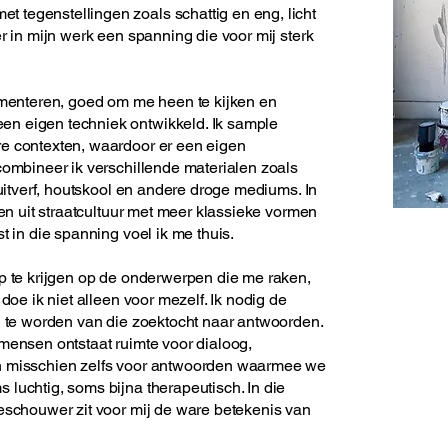
tegenstellingen zoals schattig en eng, licht
r in mijn werk een spanning die voor mij sterk
rimenteren, goed om me heen te kijken en
n eigen techniek ontwikkeld. Ik sample
re contexten, waardoor er een eigen
combineer ik verschillende materialen zoals
puitverf, houtskool en andere droge mediums. In
den uit straatcultuur met meer klassieke vormen
t in die spanning voel ik me thuis.
ip te krijgen op de onderwerpen die me raken,
doe ik niet alleen voor mezelf. Ik nodig de
l te worden van die zoektocht naar antwoorden.
mensen ontstaat ruimte voor dialoog,
en misschien zelfs voor antwoorden waarmee we
luchtig, soms bijna therapeutisch. In die
oeschouwer zit voor mij de ware betekenis van