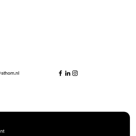
@sthom.nl
nt​