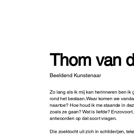
Live Paint Crew SMEER!
Home
Thom van d
Beeldend Kunstenaar
Zo lang als ik mij kan herinneren ben i
rond het bestaan. Waar komen we vanda
naartoe? Hoe houd ik me staande in de
zoals ze gaan? Wat is liefde? Enzovoort.
antwoorden op dat soort vragen.
Die zoektocht uit zich in schilderijen, t