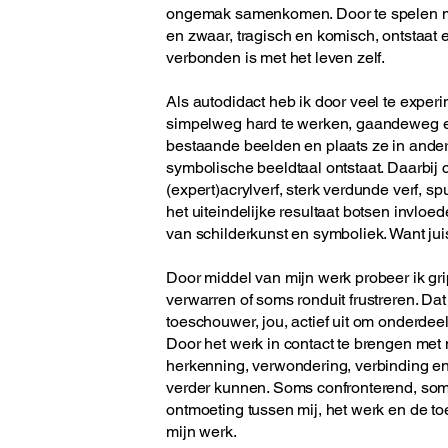
ongemak samenkomen. Door te spelen met 
en zwaar, tragisch en komisch, ontstaat e
verbonden is met het leven zelf.
Als autodidact heb ik door veel te expe
simpelweg hard te werken, gaandeweg ee
bestaande beelden en plaats ze in ande
symbolische beeldtaal ontstaat. Daarbij 
(expert)acrylverf, sterk verdunde verf, s
het uiteindelijke resultaat botsen invloe
van schilderkunst en symboliek. Want juis
Door middel van mijn werk probeer ik gr
verwarren of soms ronduit frustreren. Dat 
toeschouwer, jou, actief uit om onderdee
Door het werk in contact te brengen met 
herkenning, verwondering, verbinding 
verder kunnen. Soms confronterend, soms 
ontmoeting tussen mij, het werk en de t
mijn werk.